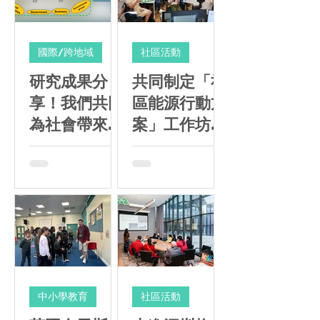
國際/跨地域
社區活動
研究成果分
共同制定「社
享！我們共同
區能源行動方
為社會帶來哪
案」工作坊
些改變？
（香港場）圓
滿舉行！
中小學教育
社區活動