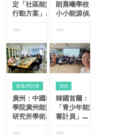
定「社區能源
朗晨曦學校｜
行動方案」工
小小能源偵探
作坊
隊
會議/研討會
培訓
廣州：中國科
韓國首爾：
學院廣州能源
「青少年能源
研究所學術交
審計員」
流
STEM計劃 —
分享會