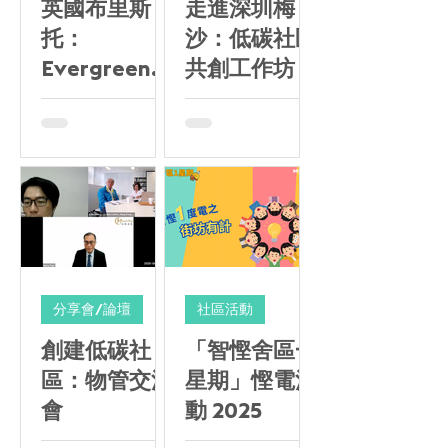
英國布里斯
走進深圳梅
托：
沙：低碳社區
Evergreen
共創工作坊
Primary
Academy
STEM 工作坊
分享會/論壇
社區活動
創建低碳社
「智慳舍區一
區：物管交流
星期」慳電活
會
動 2025