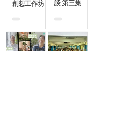
談 第三集
創想工作坊 |
2024年6月8
日
用家/名人分享
社區活動
超英哥慳電教
鳳溪第一小學
室：SEE家訪
低碳能源基地
談 第二集
成果展 暨綠
色能源環保嘉
年華 | 2024
年5月20日