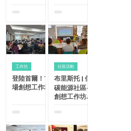
區日期：地
Evergreen
Primary
點：上水、錦
Academy
繡花園
工作坊
社區活動
登陸首爾！首
布里斯托 | 低
場創想工作坊
碳能源社區‧
創想工作坊@
Easton and
Yate |