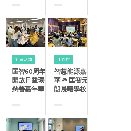
社區活動
工作坊
匡智60周年
智慧能源嘉年
開放日暨環保
華 @ 匡智元
慈善嘉年華
朗晨曦學校