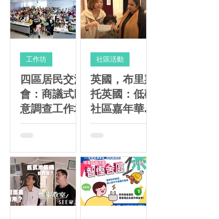
工作坊
社區活動
四區居民交流
英國，布里斯
會：商議式民
托英國：低碳
意調查工作坊
社區嘉年華@
伊斯頓社區