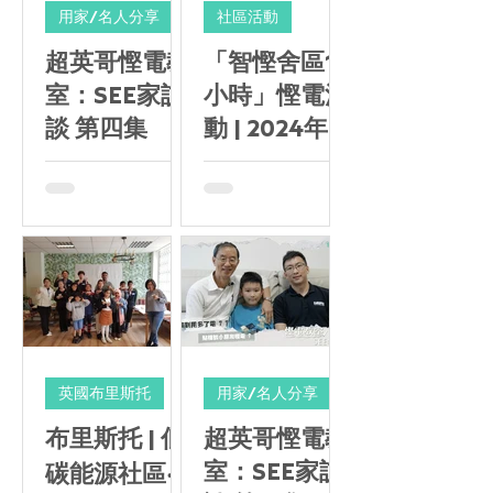
用家/名人分享
社區活動
超英哥慳電教
「智慳舍區1
室：SEE家訪
小時」慳電活
談 第四集
動 | 2024年5
月24日
英國布里斯托
用家/名人分享
布里斯托 | 低
超英哥慳電教
室：SEE家訪
碳能源社區‧