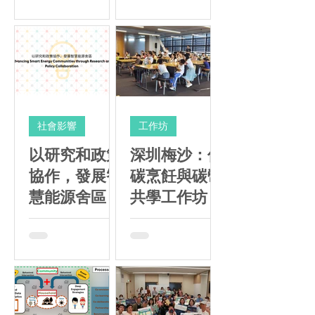
社會影響
工作坊
以研究和政策
深圳梅沙：低
協作，發展智
碳烹飪與碳幣
慧能源舍區
共學工作坊