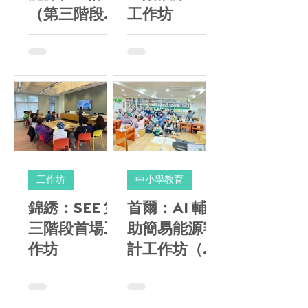
（第三階段）
工作坊
— 第一場青
少年工作坊社
區能源創意
VR 體驗及 AI
簡易能源審計
工作坊
中小學教育
錦綉：SEE 第
首爾：AI 輔
三階段首場工
助簡易能源審
作坊
計工作坊（第
一、二場）