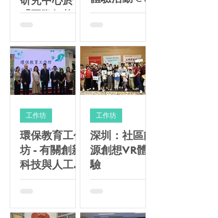
研究中心於
大埔富蝶
「國際氫能發
展論壇
2026」舉辦
論壇探討新能
源發展如何推
動城市綠色低
碳轉型
工作坊
工作坊
環保教育工作
深圳：社區能
坊 - 有關創新
源創想VR體
科技與人工智
驗
能的應用