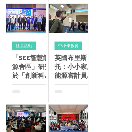
社區活動
中小學教育
「SEE智慧能
英國布里斯
源舍區」研究
托：小小家庭
於「創新科技
能源審計員
嘉年華
STEM 計劃
2025」展示
項目成果