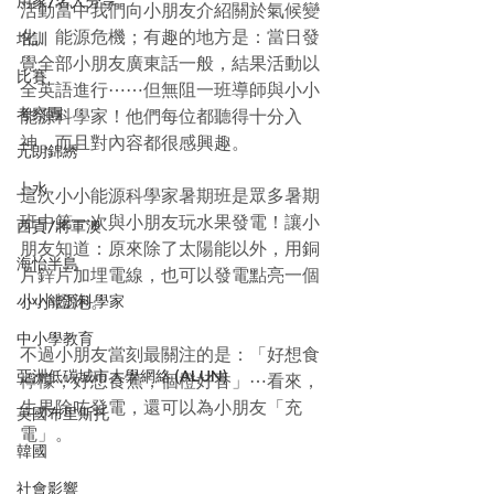
用家/名人分享
活動當中我們向小朋友介紹關於氣候變
化、能源危機；有趣的地方是：當日發
培訓
覺全部小朋友廣東話一般，結果活動以
比賽
全英語進行⋯⋯但無阻一班導師與小小
考察團
能源科學家！他們每位都聽得十分入
神，而且對內容都很感興趣。
元朗錦綉
上水
這次小小能源科學家暑期班是眾多暑期
班中第一次與小朋友玩水果發電！讓小
西貢/將軍澳
朋友知道：原來除了太陽能以外，用銅
海怡半島
片鋅片加埋電線，也可以發電點亮一個
小小燈泡。
小小能源科學家
中小學教育
不過小朋友當刻最關注的是：「好想食
亞洲低碳城市大學網絡 (ALUN)
檸檬，好想食蕉，個橙好香」⋯看來，
生果除咗發電，還可以為小朋友「充
英國布里斯托
電」。
韓國
社會影響