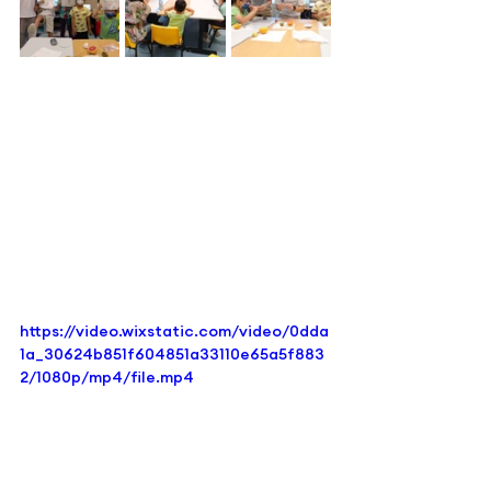
https://video.wixstatic.com/video/0dda
1a_30624b851f604851a33110e65a5f883
2/1080p/mp4/file.mp4