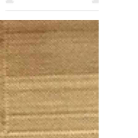
港浸會大學地理系及亞洲能源研究中心聯同教
育局及鳳溪第一小學（鳳一小）於6月24日，
在鳳一小內舉辦了一場「環保教育工作坊—有
關創新科技與人工智能的應用」的教師培訓工
作坊。是次培訓總共有41位參加者，都是來
自北區、大埔區和沙田區的小學教師。 是次
培訓有幸獲得教育局的支持，科學教育組總課
程發展主任謝斌麟先生首先簡介創新科技教
育，隨後鳳一小校長朱偉林校長講解學校系統
上如何善用創新科技與人工智能以推動環保教
育；兩位鳳一小老師亦分享學校經驗，包括本
學年與團隊合作進行的「浸大 SEE X 鳳一小
小小能源偵探隊」活動；最後浸大研究員張文
偉博士代表團隊介紹「能源審計師計劃」，團
隊研究員亦帶領參與教師進行人工智能輔助能
源審計的體驗活動，嘗試於活動場地內運用不
同測量工具收集用電數據。