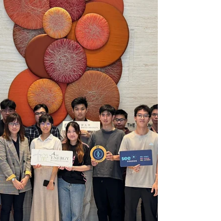
服務 中心，及深圳市鹽田區鹽康殘疾人綜合
服務中心舉辦「智慧能源社區 STEM 工作坊
—— 社區 能源創想 VR 體驗」給8個自閉症
兒童家庭。透過結合VR科技、由浸大同學設
計的互動遊戲與藝術創作，讓參加者認識低碳
生活與智慧能源社區的概念，並提升對氣候變
化與節能行動的 關注。 活動首先簡單講解能
源使用與全球暖化之間的關係，隨後，學員分
組進行 VR 體驗和低碳 遊戲。在虛擬社區情
境中，參加者需作出不同能源選擇，例如規劃
可再生能源設施、平衡資源 分配，以及模擬
低碳決策。而低碳遊戲讓參加者認識日常節能
方法，包括夏季用電管理及綠色 生活習慣，
同時了解節能行為如何轉化為具體環境效益。
最後透過繪畫及拼貼創作，讓參加者 表達對
低碳行動的想法，將抽象的環保概念向其他人
分享。 完成工作坊後，浸大同