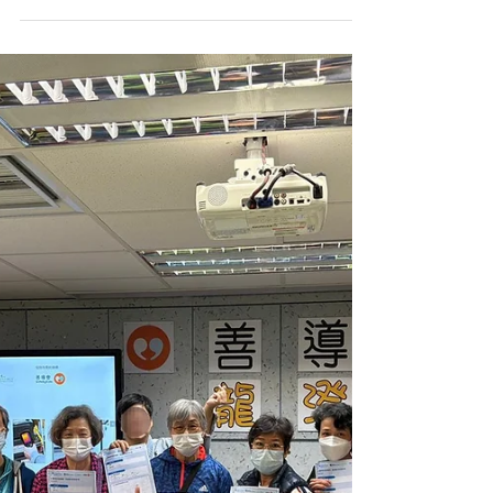
婦女領袖培訓課程II 2026
日期：2026 年 1 月 16 日 地點：香港浸會大
學校園 香港浸會大學地理系亞洲能源研究中
心（AESC）協同黃大仙慧蘭婦女會所舉辦的
SEE「婦女領袖培訓課程（II）— AI 輔助簡
化能源審計及實踐」已順利完成。是次活動帶
領超過50位婦女學習能源審計的基本概念與
應用，培養學員成為社區能源審計師，提升婦
女對能源使用、節能策略及氣候行動的影響
力。 課程主要分為三個部分，團隊先介紹能
源審計的基本概念與流程，同時亦講解AI技術
在分析與整理數據中的應用如何提升效率與準
確度。學員其後分組在電腦室及浸大餐廳進行
實地測量和觀察，學習使用簡單測量工具收集
數據、觀察設備運作與用電情況，並了解使用
者習慣。 在下半部分，團隊進一步講解如何
分析電力使用狀況，包括估算照明用電量、計
算照明功率 密度、計算能源措施的成本效益