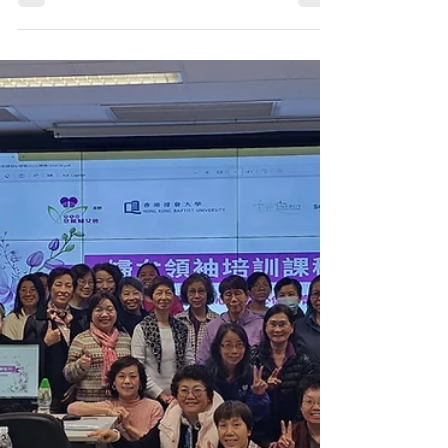
日期：2026 年 3 月 20 日、4 月 1 日 地點：
天晉II 會所 香港浸會大學地理系亞洲能源研
究中心（AESC）與浸大物理系綠色能源及智
能科技理學士 課程（榮譽）聯合舉辦「AI 輔
助簡化能源審計」培訓活動，透過課堂講解及
實地應用相結合的形式，協助同學掌握能源審
計的基本概念與量度工具使用技巧，並提升對
能源管理及節能策略的理解。 培訓一：簡介
能源審計概念及流程 在課堂訓練環節中，同
學首先認識能源審計的核心理念，然後學習每
個流程的運作。同時， 課堂亦讓學生在進行
實地考察前，掌握會所的建築資訊，包括全年
用電量，會所平面圖，照明系統佈局圖和冷氣
系統佈局圖等。 學生在訓練中檢視冷氣機型
號 培訓二：實地考察與數據記錄 在2026 年
4 月 1 日，15位同學在4位浸大教職員和3位機
電工程署職員的帶領下，到將軍澳 天晉二期
的屋苑會所進行簡易能源審計。同學將所學知