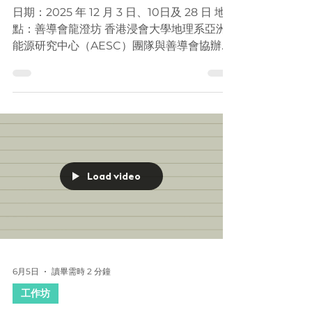
6月12日
讀畢需時 2 分鐘
社區活動
AI 輔助簡化能源審計 - 能
源審計員培訓計劃
日期：2025 年 12 月 3 日、10日及 28 日 地
點：善導會龍澄坊 香港浸會大學地理系亞洲
能源研究中心（AESC）團隊與善導會協辦，
於 2025年 12 月舉行 三場「能源審計員培訓
計劃」課程，為13位精神病康復者提供能源審
計入門訓練。是次活動旨在幫助學員學習運用
不同量度工具及分析方法，進行基礎能源審
計，同時加深對氣候變化、能源使用及節能行
動之間關係的理解。 課程一：能源審計入門
及基礎 在首場培訓中，學員首先認識能源審
Load video
計的基本概念。團隊先介紹了能源審計的關鍵