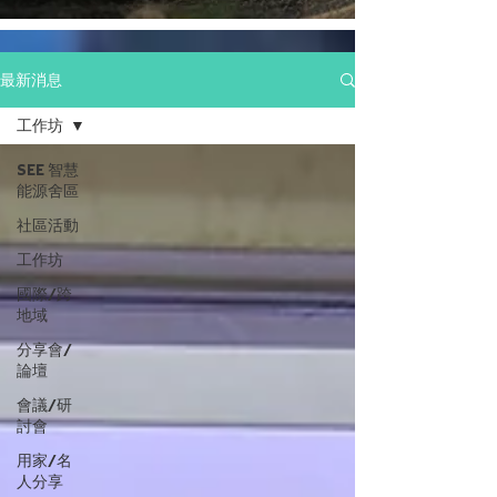
最新消息
工作坊
SEE 智慧
能源舍區
社區活動
工作坊
國際/跨
地域
分享會/
論壇
會議/研
討會
用家/名
人分享