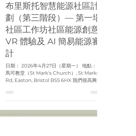
流程，然後讓學員分組在活動室內嘗試使用測
量工具及計算器進行簡易量度並作討論 學員
學習的三大數據收集方法及技巧： 能源審計
及慳電知識 實地量度（使用工具如雷射測距
儀、紅外線測溫槍等） 訪問技巧（了解使用
6月5日
讀畢需時 2 分鐘
習慣及管理困難） 課程二：能源分析與節能
工作坊
方法 第二場培訓著重於能源數據分析及節能
方法設計。學員首先學習如何計算及分析能源
布里斯托智慧能源社區計
消耗 狀況，包括計算照明功率密度和能源消
耗指標，並估算用電量及電費。進一步評估節
劃（第三階段）— 第一場
能潛力。其後，團隊介紹不同類型的能源審計
社區工作坊社區能源創意
報告，幫助學員認識報告的基本內容，學習將
分析結
VR 體驗及 AI 簡易能源審
計
日期： 2026年4月27日（星期一） 地點： 聖
馬可教堂（St Mark's Church）, St Marks
Rd, Easton, Bristol BS5 6HX 我們很高興與