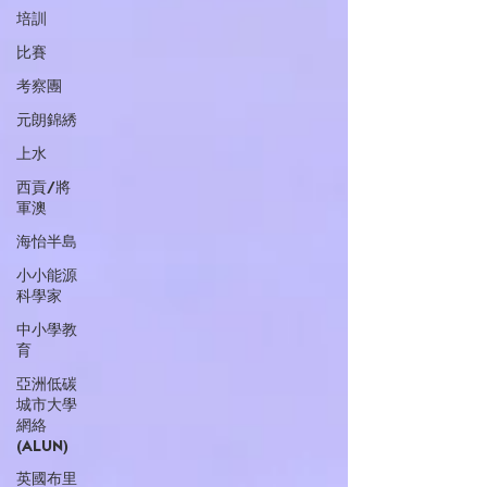
培訓
比賽
考察團
元朗錦綉
上水
西貢/將
軍澳
海怡半島
小小能源
科學家
中小學教
育
亞洲低碳
城市大學
網絡
(ALUN)
英國布里