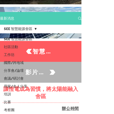
最新消息
SEE 智慧能源舍區
SEE 智慧能源舍區
社區活動
智慧能源住戶
工作坊
國際/跨地域
分享會/論壇
影片及資源
會議/研討會
用家/名人分享
讓慳電成為習慣，將太陽能融入
培訓
舍區
比賽
辦公時間
考察團