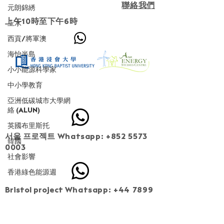
聯絡我們
元朗錦綉
上午10時至下午6時
上水
西貢/將軍澳
海怡半島
小小能源科學家
成為第二階段住戶 (已截止報名)
中小學教育
亞洲低碳城市大學網
絡 (ALUN)
英國布里斯托
서울 프로젝트
Whatsapp:
+852 5573
韓國
0003
社會影響
香港綠色能源週
Bristol project
Whatsapp:
+44 7899
549013