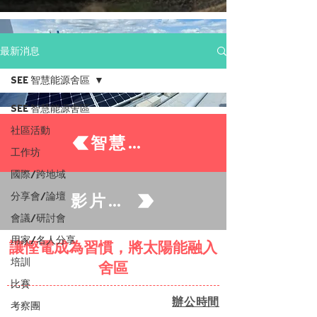
最新消息
SEE 智慧能源舍區
SEE 智慧能源舍區
社區活動
智慧能源住戶
工作坊
國際/跨地域
分享會/論壇
影片及資源
會議/研討會
用家/名人分享
讓慳電成為習慣，將太陽能融入
培訓
舍區
比賽
辦公時間
考察團