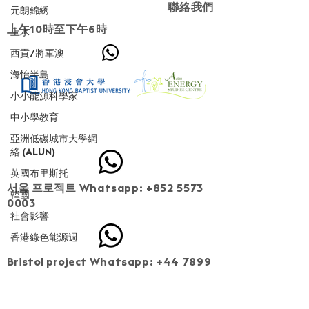
聯絡我們
元朗錦綉
上午10時至下午6時
上水
西貢/將軍澳
海怡半島
小小能源科學家
成為第二階段住戶 (已截止報名)
中小學教育
亞洲低碳城市大學網
絡 (ALUN)
英國布里斯托
서울 프로젝트
Whatsapp:
+852 5573
韓國
0003
社會影響
香港綠色能源週
Bristol project
Whatsapp:
+44 7899
549013