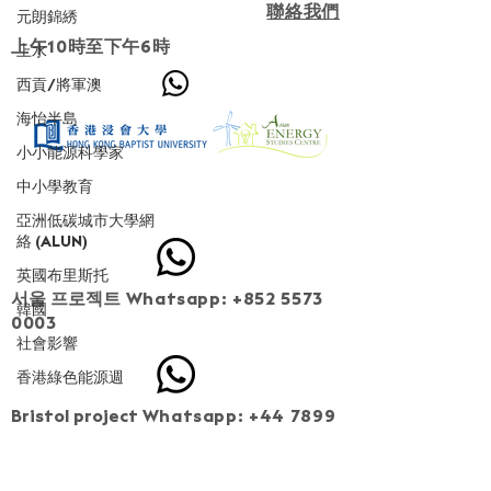
聯絡我們
元朗錦綉
上午10時至下午6時
上水
西貢/將軍澳
海怡半島
小小能源科學家
成為第二階段住戶 (已截止報名)
中小學教育
亞洲低碳城市大學網
絡 (ALUN)
英國布里斯托
서울 프로젝트
Whatsapp:
+852 5573
韓國
0003
社會影響
香港綠色能源週
Bristol project
Whatsapp:
+44 7899
549013