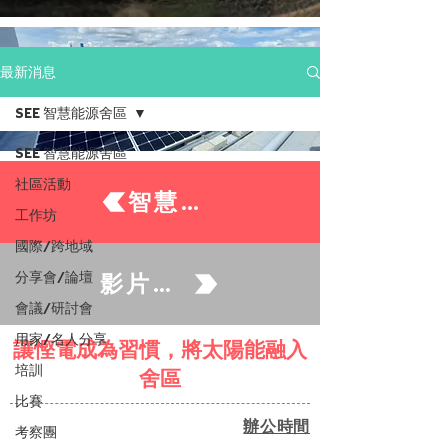
最新消息
SEE 智慧能源舍區
SEE 智慧能源舍區
社區活動
智慧能源住戶
工作坊
國際/跨地域
分享會/論壇
影片及資源
會議/研討會
用家/名人分享
讓慳電成為習慣，將太陽能融入
培訓
舍區
比賽
辦公時間
考察團