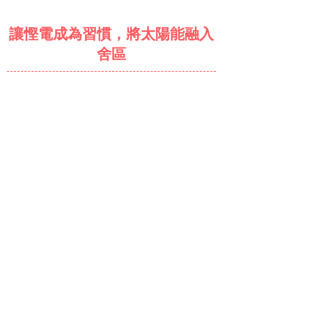
讓慳電成為習慣，將太陽能融入
舍區
辦公時間
聯絡我們
上午10時至下午6時
成為第二階段住戶 (已截止報名)
서울 프로젝트
Whatsapp:
+852 5573
0003