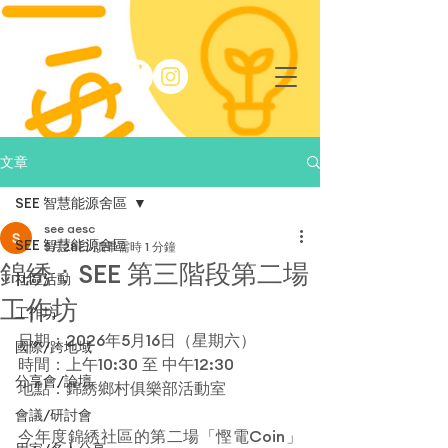
文章
SEE 智慧能源舍區
see aesc
SEE 智慧能源舍區
5月28日
讀畢需時 1 分鐘
錦綉：SEE 第三階段第二場
社區活動
工作坊
工作坊
日期：2026年5月16日（星期六）
國際/跨地域
時間：上午10:30 至 中午12:30
分享會/論壇
地點：錦綉鄉村俱樂部活動室
會議/研討會
今年度錦綉社區的第二場「慳電Coin」