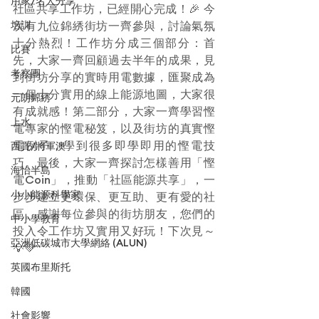
用家/名人分享
社區共享工作坊，已經開心完成！🎉 今
培訓
次有九位錦綉街坊一齊參與，討論氣氛
十分熱烈！工作坊分成三個部分：首
比賽
先，大家一齊回顧過去半年的成果，見
考察團
到街坊分享的實時用電數據，匯聚成為
一個十分實用的線上能源地圖，大家很
元朗錦綉
有成就感！第二部分，大家一齊學習慳
上水
電專家的慳電秘笈，以及街坊的真實慳
電例子，學到很多即學即用的慳電技
西貢/將軍澳
巧。最後，大家一齊探討怎樣善用「慳
海怡半島
電Coin」，推動「社區能源共享」，一
小小能源科學家
步步建立更環保、更互助、更有愛的社
區。感謝每位參與的街坊朋友，您們的
中小學教育
投入令工作坊又實用又好玩！下次見～
亞洲低碳城市大學網絡 (ALUN)
💡💚
英國布里斯托
韓國
社會影響