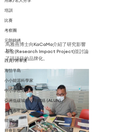
用家/名人分享
培訓
比賽
考察團
元朗錦綉
馬雅燕博士向KaCaMa介紹了研究影響
上水
基金(Research Impact Project)並討論
了該項目的品牌化。
西貢/將軍澳
海怡半島
小小能源科學家
中小學教育
亞洲低碳城市大學網絡 (ALUN)
英國布里斯托
韓國
社會影響