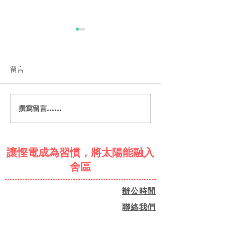
留言
撰寫留言......
人工智能輔助簡易能源審
深圳：社區能源
計體驗活動 @ 大埔富蝶
驗
讓慳電成為習慣，將太陽能融入
舍區
辦公時間
聯絡我們
上午10時至下午6時