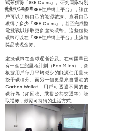
式來獲得「SEE Coins」。研究團隊特別
香港綠色能源週
建立了一個「SEE住戶網上平台」，讓住
戶可以了解自己的能源數據、查看自己
獲得了多少「SEE Coins」，甚至完成慳
電挑戰以賺取更多虛擬碳幣。這些虛擬
碳幣可以在「SEE住戶網上平台」上換領
獎品或現金券。
虛擬碳幣在全球逐漸普及。在韓國早已
有一個生態里程計劃（Eco Miles），會
根據用戶每月平均減少的能源使用量來
授予碳積分。而另一個更是來自香港的
Carbon Wallet，用戶可透過不同的低
碳行為（如回收、乘搭公共交通等）賺
取禮券，鼓勵可持續的生活方式。