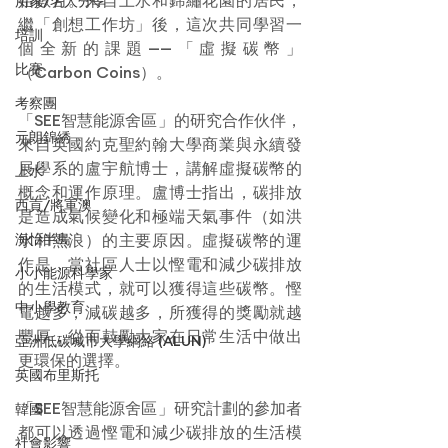
始數月。來自上水和錦繡花園的居民，
用家/名人分享
繼「創想工作坊」後，這次共同學習一
培訓
個全新的課題——「虛擬碳幣」
比賽
（Carbon Coins）。
考察團
「SEE智慧能源舍區」的研究合作伙伴，
元朗錦綉
來自英國約克聖約翰大學商業與永續發
展學系的盧宇航博士，講解虛擬碳幣的
上水
概念和運作原理。盧博士指出，碳排放
西貢/將軍澳
是造成氣候變化和極端天氣事件（如洪
海怡半島
水和熱浪）的主要原因。虛擬碳幣的運
作是，當社區人士以慳電和減少碳排放
小小能源科學家
的生活模式，就可以獲得這些碳幣。慳
中小學教育
電越多，減碳越多，所獲得的獎勵就越
豐厚，從而鼓勵大家在日常生活中做出
亞洲低碳城市大學網絡 (ALUN)
更環保的選擇。
英國布里斯托
「SEE智慧能源舍區」研究計劃的參加者
韓國
都可以透過慳電和減少碳排放的生活模
社會影響