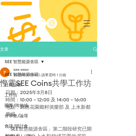
文章
SEE 智慧能源舍區
see aesc
SEE 智慧能源舍區
2025年3月26日
讀畢需時 1 分鐘
慳電SEE Coins共學工作坊
社區活動
日期：2025年3月8日 
工作坊
時間：10:00 – 12:00 及 14:00 – 16:00
國際/跨地域
地點：錦綉花園鄉村俱樂部 及 上水新都
廣場
分享會/論壇
會議/研討會
「SEE智慧能源舍區」第二階段研究已開