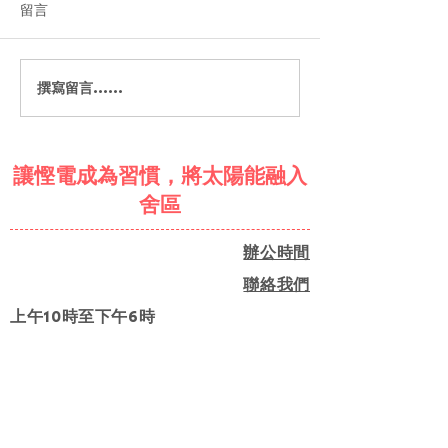
留言
撰寫留言......
共同制定「社區能源行動
創建低碳社區：
方案」工作坊（香港場）
會
圓滿舉行！
讓慳電成為習慣，將太陽能融入
舍區
辦公時間
聯絡我們
上午10時至下午6時
成為第二階段住戶 (已截止報名)