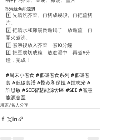
香港綠色能源週
1️⃣ 先清洗芥菜、再切成幾段。再把薑切
片。
2️⃣ 把清水和雞湯倒進鍋子，放進薑，再
開火煮沸。
3️⃣ 煮沸後放入芥菜，煮10分鐘
4️⃣ 把豆腐切成粒，放進湯中，再煮5分
鐘，完成！
#周末小煮食
#低碳煮食系列
#低碳煮
食
#低碳食譜
#慳叔和保姐
#鍾志光
#
許思敏
#SEE智慧能源舍區
#SEE
#智慧
能源舍區
用家/名人分享