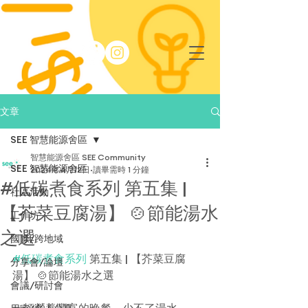
文章
SEE 智慧能源舍區
智慧能源舍區 SEE Community
SEE 智慧能源舍區
2024年4月12日
讀畢需時 1 分鐘
#低碳煮食系列 第五集 |
社區活動
【芥菜豆腐湯】 🍲節能湯水
工作坊
之選
國際/跨地域
#低碳煮食系列
 第五集 | 【芥菜豆腐
分享會/論壇
湯】 🍲節能湯水之選
會議/研討會