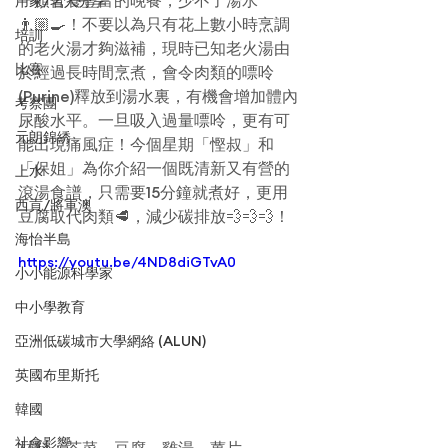
一頓營養豐富的晚餐，少不了湯水
用家/名人分享
👨🏼‍🍳！不要以為只有花上數小時烹調
培訓
的老火湯才夠滋補，現時已知老火湯由
比賽
於經過長時間烹煮，會令肉類的嘌呤
(Purine)釋放到湯水裏，有機會增加體內
考察團
尿酸水平。一旦吸入過量嘌呤，更有可
元朗錦綉
能出現痛風症！今個星期「慳叔」和
「保姐」為你介紹一個既清新又有營的
上水
滾湯食譜，只需要15分鐘就煮好，更用
西貢/將軍澳
豆腐取代肉類🥩，減少碳排放💨💨💨！
海怡半島
https://youtu.be/4ND8diGTvA0
小小能源科學家
中小學教育
亞洲低碳城市大學網絡 (ALUN)
英國布里斯托
韓國
社會影響
材料：芥菜、豆腐、雞湯、薑片